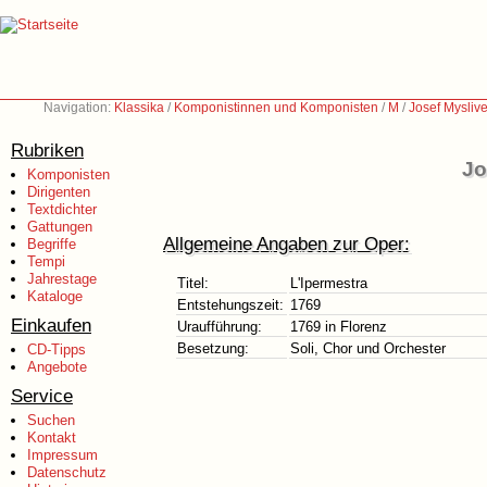
Navigation:
Klassika
/
Komponistinnen und Komponisten
/
M
/
Josef Mysliv
Rubriken
Jo
Komponisten
Dirigenten
Textdichter
Gattungen
Allgemeine Angaben zur Oper:
Begriffe
Tempi
Jahrestage
Titel:
L'Ipermestra
Kataloge
Entstehungszeit:
1769
Einkaufen
Uraufführung:
1769 in Florenz
Besetzung:
Soli, Chor und Orchester
CD-Tipps
Angebote
Service
Suchen
Kontakt
Impressum
Datenschutz