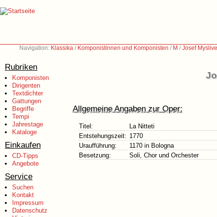
Navigation:
Klassika
/
Komponistinnen und Komponisten
/
M
/
Josef Mysliv
Rubriken
Jo
Komponisten
Dirigenten
Textdichter
Gattungen
Allgemeine Angaben zur Oper:
Begriffe
Tempi
Jahrestage
Titel:
La Nitteti
Kataloge
Entstehungszeit:
1770
Einkaufen
Uraufführung:
1170 in Bologna
Besetzung:
Soli, Chor und Orchester
CD-Tipps
Angebote
Service
Suchen
Kontakt
Impressum
Datenschutz