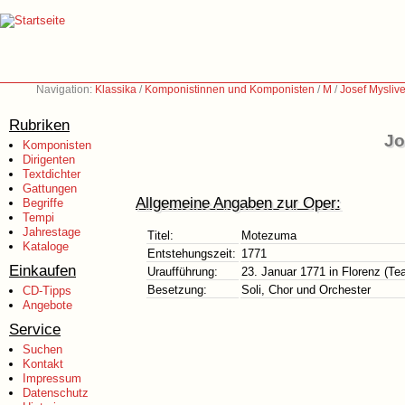
Navigation:
Klassika
/
Komponistinnen und Komponisten
/
M
/
Josef Mysliv
Rubriken
Jo
Komponisten
Dirigenten
Textdichter
Gattungen
Allgemeine Angaben zur Oper:
Begriffe
Tempi
Jahrestage
Titel:
Motezuma
Kataloge
Entstehungszeit:
1771
Einkaufen
Uraufführung:
23. Januar 1771 in Florenz (Tea
Besetzung:
Soli, Chor und Orchester
CD-Tipps
Angebote
Service
Suchen
Kontakt
Impressum
Datenschutz