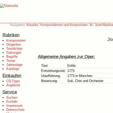
Navigation:
Klassika
/
Komponistinnen und Komponisten
/
M
/
Josef Mysliv
Rubriken
Jo
Komponisten
Dirigenten
Textdichter
Gattungen
Allgemeine Angaben zur Oper:
Begriffe
Tempi
Jahrestage
Titel:
Erifile
Kataloge
Entstehungszeit:
1773
Einkaufen
Uraufführung:
1773 in München
Besetzung:
Soli, Chor und Orchester
CD-Tipps
Angebote
Service
Suchen
Kontakt
Impressum
Datenschutz