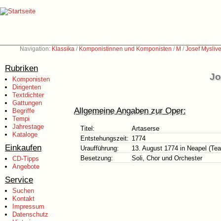
Navigation:
Klassika
/
Komponistinnen und Komponisten
/
M
/
Josef Mysliv
Rubriken
Jo
Komponisten
Dirigenten
Textdichter
Gattungen
Allgemeine Angaben zur Oper:
Begriffe
Tempi
Jahrestage
Titel:
Artaserse
Kataloge
Entstehungszeit:
1774
Einkaufen
Uraufführung:
13. August 1774 in Neapel (Tea
Besetzung:
Soli, Chor und Orchester
CD-Tipps
Angebote
Service
Suchen
Kontakt
Impressum
Datenschutz