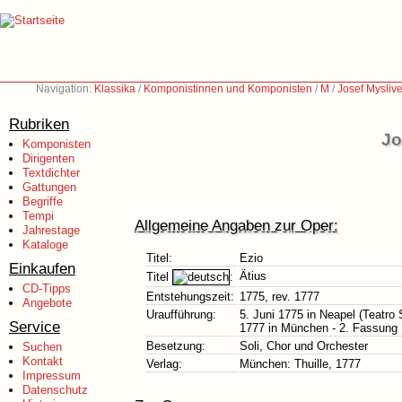
Navigation:
Klassika
/
Komponistinnen und Komponisten
/
M
/
Josef Mysliv
Rubriken
Jo
Komponisten
Dirigenten
Textdichter
Gattungen
Begriffe
Tempi
Allgemeine Angaben zur Oper:
Jahrestage
Kataloge
Titel:
Ezio
Einkaufen
Ätius
Titel
:
CD-Tipps
Entstehungszeit:
1775, rev. 1777
Angebote
Uraufführung:
5. Juni 1775 in Neapel (Teatro 
Service
1777 in München - 2. Fassung
Besetzung:
Soli, Chor und Orchester
Suchen
Kontakt
Verlag:
München: Thuille, 1777
Impressum
Datenschutz