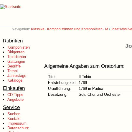
Navigation:
Klassika
/
Komponistinnen und Komponisten
/
M
/
Josef Mysliv
Rubriken
Jo
Komponisten
Dirigenten
Textdichter
Gattungen
Allgemeine Angaben zum Oratorium:
Begriffe
Tempi
Jahrestage
Titel:
Il Tobia
Kataloge
Entstehungszeit:
1769
Einkaufen
Uraufführung:
1769 in Padua
Besetzung:
Soli, Chor und Orchester
CD-Tipps
Angebote
Service
Suchen
Kontakt
Impressum
Datenschutz