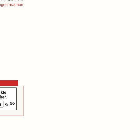
ukte
her.
Go