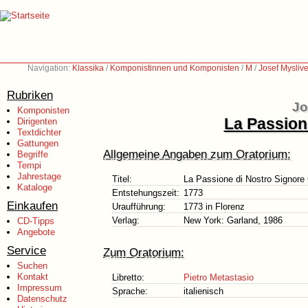
Navigation:
Klassika
/
Komponistinnen und Komponisten
/
M
/
Josef Mysliv
Rubriken
Jo
Komponisten
La Passion
Dirigenten
Textdichter
Gattungen
Allgemeine Angaben zum Oratorium:
Begriffe
Tempi
Jahrestage
Titel:
La Passione di Nostro Signore
Kataloge
Entstehungszeit:
1773
Einkaufen
Uraufführung:
1773 in Florenz
Verlag:
New York: Garland, 1986
CD-Tipps
Angebote
Service
Zum Oratorium:
Suchen
Kontakt
Libretto:
Pietro Metastasio
Impressum
Sprache:
italienisch
Datenschutz