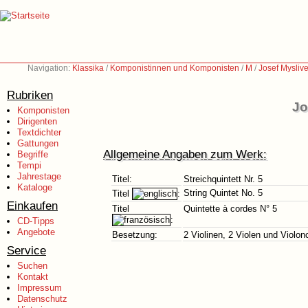
Navigation:
Klassika
/
Komponistinnen und Komponisten
/
M
/
Josef Mysliv
Rubriken
Jo
Komponisten
Dirigenten
Textdichter
Gattungen
Allgemeine Angaben zum Werk:
Begriffe
Tempi
Jahrestage
Titel:
Streichquintett Nr. 5
Kataloge
String Quintet No. 5
Titel
:
Einkaufen
Titel
Quintette à cordes N° 5
:
CD-Tipps
Angebote
Besetzung:
2 Violinen, 2 Violen und Violon
Service
Suchen
Kontakt
Impressum
Datenschutz