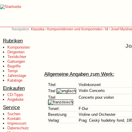
Navigation:
Klassika
/
Komponistinnen und Komponisten
/
M
/
Josef Mysliv
Rubriken
Jo
Komponisten
Dirigenten
Textdichter
Gattungen
Begriffe
Tempi
Allgemeine Angaben zum Werk:
Jahrestage
Kataloge
Titel:
Violinkonzert
Einkaufen
Violin Concerto
Titel
:
CD-Tipps
Titel
Concerto pour violon
Angebote
:
Service
Tonart:
F-Dur
Suchen
Besetzung:
Violine und Orchester
Kontakt
Verlag:
Prag: Ceský hudebny fond, 19
Impressum
Datenschutz