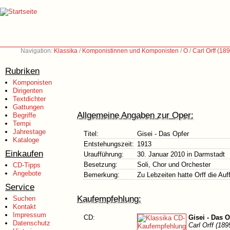
Navigation:
Klassika
/
Komponistinnen und Komponisten
/
O
/
Carl Orff (18
Rubriken
Komponisten
Dirigenten
Textdichter
Gattungen
Allgemeine Angaben zur Oper:
Begriffe
Tempi
Jahrestage
Titel:
Gisei - Das Opfer
Kataloge
Entstehungszeit:
1913
Einkaufen
Uraufführung:
30. Januar 2010 in Darmstadt
Besetzung:
Soli, Chor und Orchester
CD-Tipps
Angebote
Bemerkung:
Zu Lebzeiten hatte Orff die Au
Service
Kaufempfehlung:
Suchen
Kontakt
Impressum
CD:
Gisei - Das O
Datenschutz
Carl Orff (189