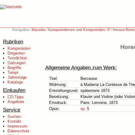
Navigation:
Klassika
/
Komponistinnen und Komponisten
/
P
/
Horace Remi
Rubriken
Hora
Komponisten
Dirigenten
Textdichter
Gattungen
Allgemeine Angaben zum Werk:
Begriffe
Tempi
Jahrestage
Titel:
Berceuse
Kataloge
Widmung:
à Madame La Contesse de Tre
Einkaufen
Entstehungszeit:
spätestens 1873
Besetzung:
Klavier und Violine (oder Violon
CD-Tipps
Angebote
Erstdruck:
Paris: Lemoine, 1873
Opus:
op.
5
Service
Suchen
Kontakt
Impressum
Datenschutz