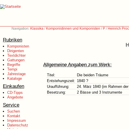
Navigation:
Klassika
/
Komponistinnen und Komponisten
/
P
/
Heinrich Pro
Rubriken
H
Komponisten
Dirigenten
Textdichter
Gattungen
Allgemeine Angaben zum Werk:
Begriffe
Tempi
Jahrestage
Titel:
Die beiden Träume
Kataloge
Entstehungszeit:
1840 ?
Einkaufen
Uraufführung:
24. März 1840 (im Rahmen der
Besetzung:
2 Bässe und 3 Instrumente
CD-Tipps
Angebote
Service
Suchen
Kontakt
Impressum
Datenschutz