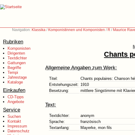
Navigation:
Klassika
/
Komponistinnen und Komponisten
/
R
/
Maurice Rave
Rubriken
Komponisten
Chants p
Dirigenten
Textdichter
Gattungen
Allgemeine Angaben zum Werk:
Begriffe
Tempi
Jahrestage
Titel:
Chants populaires: Chanson hé
Kataloge
Entstehungszeit:
1910
Einkaufen
Besetzung:
mittlere Singstimme mit Klavie
CD-Tipps
Angebote
Text:
Service
Textdichter:
anonym
Suchen
Kontakt
Sprache:
französisch
Impressum
Textanfang:
Mayerke, mon fils
Datenschutz