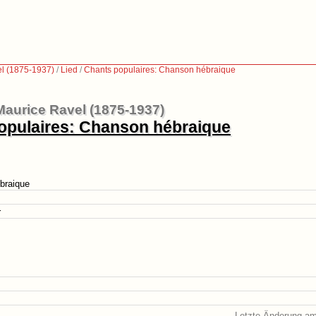
l (1875-1937)
/
Lied
/
Chants populaires: Chanson hébraique
Maurice Ravel (1875-1937)
opulaires: Chanson hébraique
braique
r
Letzte Änderung am