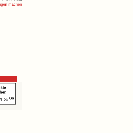
ukte
her.
Go