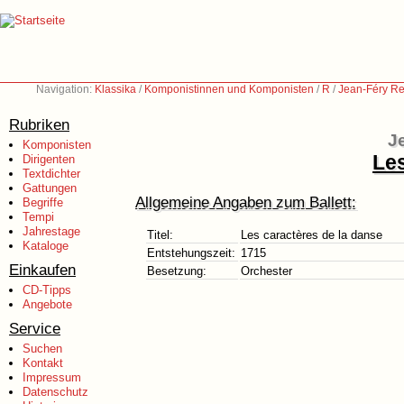
Navigation:
Klassika
/
Komponistinnen und Komponisten
/
R
/
Jean-Féry Re
Rubriken
J
Komponisten
Les
Dirigenten
Textdichter
Gattungen
Allgemeine Angaben zum Ballett:
Begriffe
Tempi
Jahrestage
Titel:
Les caractères de la danse
Kataloge
Entstehungszeit:
1715
Einkaufen
Besetzung:
Orchester
CD-Tipps
Angebote
Service
Suchen
Kontakt
Impressum
Datenschutz