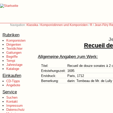
Navigation:
Klassika
/
Komponistinnen und Komponisten
/
R
/
Jean-Féry Re
Rubriken
J
Komponisten
Recueil de
Dirigenten
Textdichter
Gattungen
Allgemeine Angaben zum Werk:
Begriffe
Tempi
Jahrestage
Titel:
Recueil de douze sonates à 2 o
Kataloge
Entstehungszeit:
1695
Einkaufen
Erstdruck:
Paris, 1712
Bemerkung:
darin: Tombeau de Mr. de Lully
CD-Tipps
Angebote
Service
Suchen
Kontakt
Impressum
Datenschutz