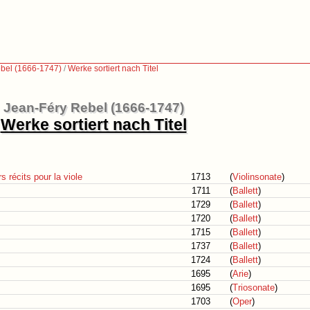
bel (1666-1747)
/
Werke sortiert nach Titel
Jean-Féry Rebel (1666-1747)
Werke sortiert nach Titel
 récits pour la viole
1713
(
Violinsonate
)
1711
(
Ballett
)
1729
(
Ballett
)
1720
(
Ballett
)
1715
(
Ballett
)
1737
(
Ballett
)
1724
(
Ballett
)
1695
(
Arie
)
1695
(
Triosonate
)
1703
(
Oper
)