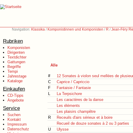
Navigation:
Klassika
/
Komponistinnen und Komponisten
/
R
/
Jean-Féry Re
Rubriken
Komponisten
Dirigenten
Textdichter
Gattungen
Alle
Begriffe
Tempi
#
12 Sonates à violon seul mellées de plusieurs
Jahrestage
Kataloge
C
Caprice / Capriccio
F
Fantaisie / Fantasie
Einkaufen
L
La Terpsichore
CD-Tipps
Les caractères de la danse
Angebote
Les éléments
Service
Les plaisirs champêtre
Suchen
R
Receuils d'airs sérieux et à boire
Kontakt
Recueil de douze sonates à 2 ou 3 parties
Impressum
Datenschutz
U
Ulysse