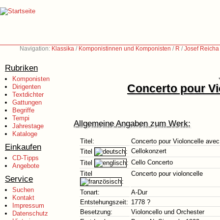
Navigation:
Klassika
/
Komponistinnen und Komponisten
/
R
/
Josef Reicha
Rubriken
Komponisten
Concerto pour Vi
Dirigenten
Textdichter
Gattungen
Begriffe
Tempi
Allgemeine Angaben zum Werk:
Jahrestage
Kataloge
Titel:
Concerto pour Violoncelle avec
Einkaufen
Cellokonzert
Titel
:
CD-Tipps
Cello Concerto
Titel
:
Angebote
Titel
Concerto pour violoncelle
Service
:
Suchen
Tonart:
A-Dur
Kontakt
Entstehungszeit:
1778 ?
Impressum
Besetzung:
Violoncello und Orchester
Datenschutz