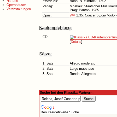
Historie
Erstdruck:
Bonn: N. Simrock, 1802
Opernhäuser
Verlag:
Moskau: Staatlicher Musikverl
Veranstaltungen
Prag: Panton, 1985
Opus:
WV
2.35:
Concerto pour Violon
Kaufempfehlung:
CD:
[
Details
]
Sätze:
1. Satz:
Allegro moderato
2. Satz:
Largo maestoso
3. Satz:
Rondo. Allegretto
Suche bei den Klassika-Partnern:
Benutzerdefinierte Suche