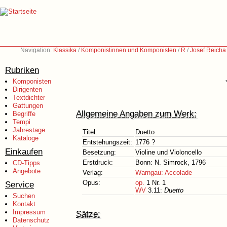
Navigation:
Klassika
/
Komponistinnen und Komponisten
/
R
/
Josef Reicha
Rubriken
Komponisten
Dirigenten
Textdichter
Gattungen
Allgemeine Angaben zum Werk:
Begriffe
Tempi
Jahrestage
Titel:
Duetto
Kataloge
Entstehungszeit:
1776 ?
Einkaufen
Besetzung:
Violine und Violoncello
Erstdruck:
Bonn: N. Simrock, 1796
CD-Tipps
Angebote
Verlag:
Warngau: Accolade
Opus:
op.
1 Nr. 1
Service
WV
3.11:
Duetto
Suchen
Kontakt
Impressum
Sätze:
Datenschutz