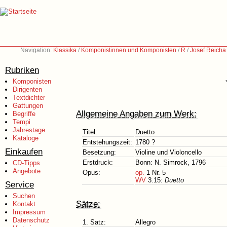
Navigation:
Klassika
/
Komponistinnen und Komponisten
/
R
/
Josef Reicha
Rubriken
Komponisten
Dirigenten
Textdichter
Gattungen
Allgemeine Angaben zum Werk:
Begriffe
Tempi
Jahrestage
Titel:
Duetto
Kataloge
Entstehungszeit:
1780 ?
Einkaufen
Besetzung:
Violine und Violoncello
Erstdruck:
Bonn: N. Simrock, 1796
CD-Tipps
Angebote
Opus:
op.
1 Nr. 5
WV
3.15:
Duetto
Service
Suchen
Sätze:
Kontakt
Impressum
Datenschutz
1. Satz:
Allegro