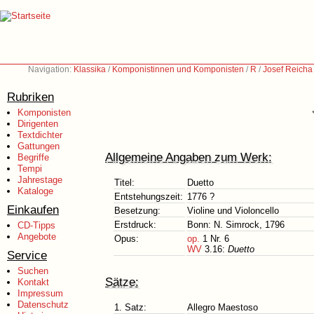
Navigation:
Klassika
/
Komponistinnen und Komponisten
/
R
/
Josef Reicha
Rubriken
Komponisten
Dirigenten
Textdichter
Gattungen
Allgemeine Angaben zum Werk:
Begriffe
Tempi
Jahrestage
Titel:
Duetto
Kataloge
Entstehungszeit:
1776 ?
Einkaufen
Besetzung:
Violine und Violoncello
Erstdruck:
Bonn: N. Simrock, 1796
CD-Tipps
Angebote
Opus:
op.
1 Nr. 6
WV
3.16:
Duetto
Service
Suchen
Sätze:
Kontakt
Impressum
Datenschutz
1. Satz:
Allegro Maestoso