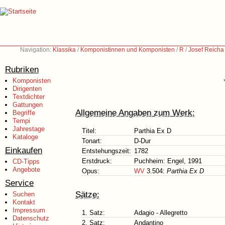
Navigation:
Klassika
/
Komponistinnen und Komponisten
/
R
/
Josef Reicha
Rubriken
Komponisten
Dirigenten
Textdichter
Gattungen
Allgemeine Angaben zum Werk:
Begriffe
Tempi
Jahrestage
Titel:
Parthia Ex D
Kataloge
Tonart:
D-Dur
Einkaufen
Entstehungszeit:
1782
Erstdruck:
Puchheim: Engel, 1991
CD-Tipps
Angebote
Opus:
WV
3.504:
Parthia Ex D
Service
Sätze:
Suchen
Kontakt
Impressum
1. Satz:
Adagio - Allegretto
Datenschutz
2. Satz:
Andantino