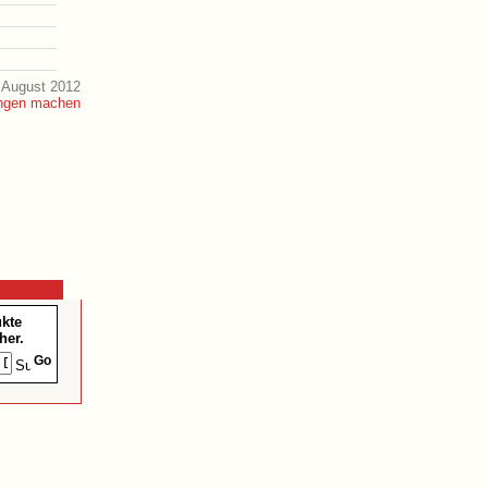
 August 2012
ukte
her.
Go