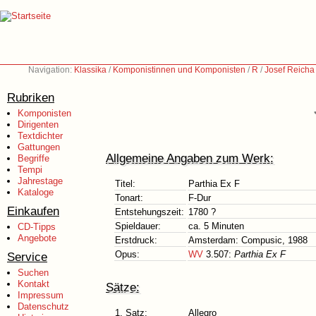
Navigation:
Klassika
/
Komponistinnen und Komponisten
/
R
/
Josef Reicha
Rubriken
Komponisten
Dirigenten
Textdichter
Gattungen
Allgemeine Angaben zum Werk:
Begriffe
Tempi
Jahrestage
Titel:
Parthia Ex F
Kataloge
Tonart:
F-Dur
Einkaufen
Entstehungszeit:
1780 ?
Spieldauer:
ca. 5 Minuten
CD-Tipps
Angebote
Erstdruck:
Amsterdam: Compusic, 1988
Opus:
WV
3.507:
Parthia Ex F
Service
Suchen
Kontakt
Sätze:
Impressum
Datenschutz
1. Satz:
Allegro