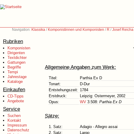
Navigation:
Klassika
/
Komponistinnen und Komponisten
/
R
/
Josef Reicha
Rubriken
Komponisten
Dirigenten
Textdichter
Gattungen
Allgemeine Angaben zum Werk:
Begriffe
Tempi
Jahrestage
Titel:
Parthia Ex D
Kataloge
Tonart:
D-Dur
Einkaufen
Entstehungszeit:
1784
Erstdruck:
Leipzig: Ostermeyer, 2002
CD-Tipps
Angebote
Opus:
WV
3.508:
Parthia Ex D
Service
Sätze:
Suchen
Kontakt
Impressum
1. Satz:
Adagio - Allegro assai
Datenschutz
2. Satz:
Largo