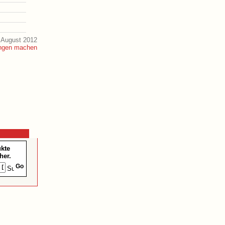
 August 2012
ukte
her.
Go