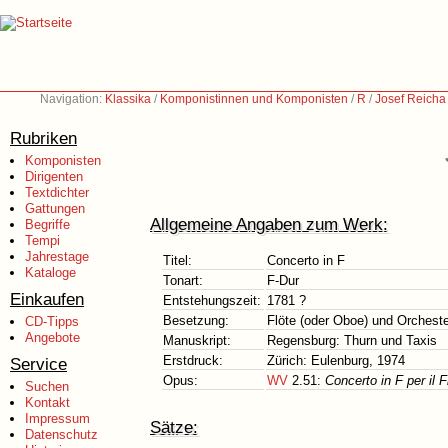
Navigation:
Klassika
/
Komponistinnen und Komponisten
/
R
/
Josef Reicha
Rubriken
Komponisten
Dirigenten
Textdichter
Gattungen
Allgemeine Angaben zum Werk:
Begriffe
Tempi
Jahrestage
Titel:
Concerto in F
Kataloge
Tonart:
F-Dur
Einkaufen
Entstehungszeit:
1781 ?
Besetzung:
Flöte (oder Oboe) und Orcheste
CD-Tipps
Angebote
Manuskript:
Regensburg: Thurn und Taxis
Erstdruck:
Zürich: Eulenburg, 1974
Service
Opus:
WV
2.51:
Concerto in F per il 
Suchen
Kontakt
Impressum
Sätze:
Datenschutz