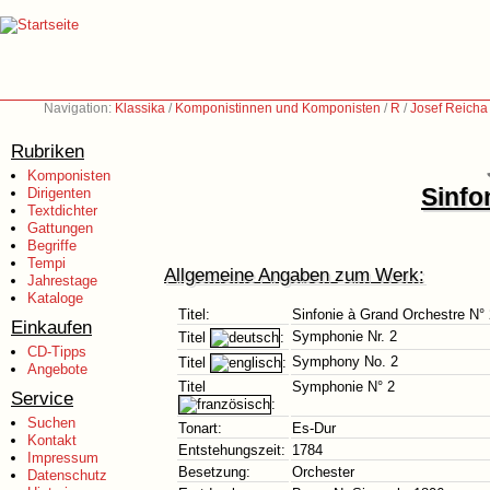
Navigation:
Klassika
/
Komponistinnen und Komponisten
/
R
/
Josef Reicha
Rubriken
Komponisten
Sinfo
Dirigenten
Textdichter
Gattungen
Begriffe
Tempi
Allgemeine Angaben zum Werk:
Jahrestage
Kataloge
Titel:
Sinfonie à Grand Orchestre N° 
Einkaufen
Symphonie Nr. 2
Titel
:
CD-Tipps
Symphony No. 2
Titel
:
Angebote
Titel
Symphonie N° 2
Service
:
Suchen
Tonart:
Es-Dur
Kontakt
Entstehungszeit:
1784
Impressum
Besetzung:
Orchester
Datenschutz