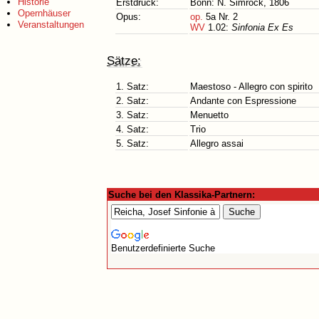
Historie
Erstdruck:
Bonn: N. Simrock, 1806
Opernhäuser
Opus:
op.
5a Nr. 2
Veranstaltungen
WV
1.02:
Sinfonia Ex Es
Sätze:
1. Satz:
Maestoso - Allegro con spirito
2. Satz:
Andante con Espressione
3. Satz:
Menuetto
4. Satz:
Trio
5. Satz:
Allegro assai
Suche bei den Klassika-Partnern:
Benutzerdefinierte Suche