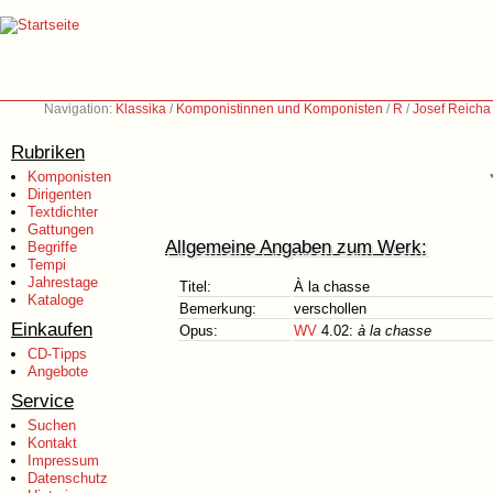
Navigation:
Klassika
/
Komponistinnen und Komponisten
/
R
/
Josef Reicha
Rubriken
Komponisten
Dirigenten
Textdichter
Gattungen
Allgemeine Angaben zum Werk:
Begriffe
Tempi
Jahrestage
Titel:
À la chasse
Kataloge
Bemerkung:
verschollen
Einkaufen
Opus:
WV
4.02:
à la chasse
CD-Tipps
Angebote
Service
Suchen
Kontakt
Impressum
Datenschutz