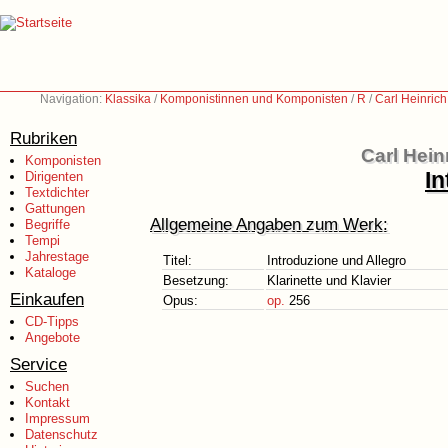
Navigation:
Klassika
/
Komponistinnen und Komponisten
/
R
/
Carl Heinric
Rubriken
Carl Hein
Komponisten
In
Dirigenten
Textdichter
Gattungen
Allgemeine Angaben zum Werk:
Begriffe
Tempi
Jahrestage
Titel:
Introduzione und Allegro
Kataloge
Besetzung:
Klarinette und Klavier
Einkaufen
Opus:
op.
256
CD-Tipps
Angebote
Service
Suchen
Kontakt
Impressum
Datenschutz