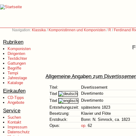
Navigation:
Klassika
/
Komponistinnen und Komponisten
/
R
/
Ferdinand Ri
Rubriken
F
Komponisten
Dirigenten
Textdichter
Gattungen
Begriffe
Tempi
Allgemeine Angaben zum Divertissemen
Jahrestage
Kataloge
Titel:
Divertissement
Einkaufen
Divertimento
Titel
:
CD-Tipps
Divertimento
Titel
:
Angebote
Entstehungszeit:
spätestens 1823
Service
Besetzung:
Klavier und Flöte
Suchen
Erstdruck:
Bonn: N. Simrock, ca. 1823
Kontakt
Opus:
op.
62
Impressum
Datenschutz