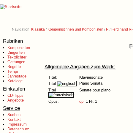
Navigation:
Klassika
/
Komponistinnen und Komponisten
/
R
/
Ferdinand Ri
Rubriken
F
Komponisten
Dirigenten
Textdichter
Gattungen
Allgemeine Angaben zum Werk:
Begriffe
Tempi
Jahrestage
Titel:
Klaviersonate
Kataloge
Piano Sonata
Titel
:
Einkaufen
Titel
Sonate pour piano
:
CD-Tipps
Angebote
Opus:
op.
1 Nr. 1
Service
Suchen
Kontakt
Impressum
Datenschutz