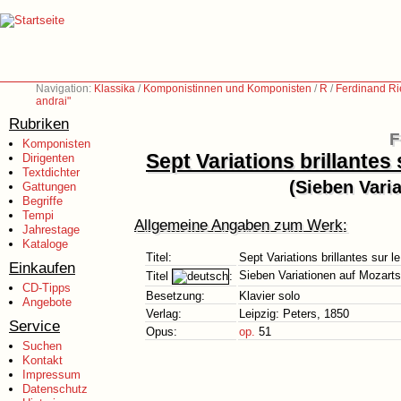
Navigation:
Klassika
/
Komponistinnen und Komponisten
/
R
/
Ferdinand Ri
andrai"
Rubriken
F
Komponisten
Sept Variations brillantes
Dirigenten
Textdichter
(Sieben Vari
Gattungen
Begriffe
Tempi
Allgemeine Angaben zum Werk:
Jahrestage
Kataloge
Titel:
Sept Variations brillantes sur 
Einkaufen
Sieben Variationen auf Mozarts
Titel
:
CD-Tipps
Besetzung:
Klavier solo
Angebote
Verlag:
Leipzig: Peters, 1850
Service
Opus:
op.
51
Suchen
Kontakt
Impressum
Datenschutz