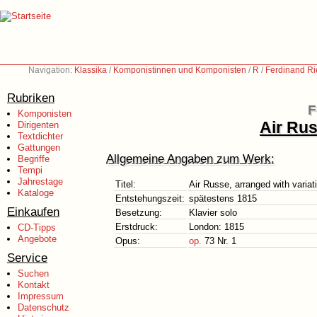
Navigation:
Klassika
/
Komponistinnen und Komponisten
/
R
/
Ferdinand Ri
Rubriken
F
Komponisten
Air Rus
Dirigenten
Textdichter
Gattungen
Allgemeine Angaben zum Werk:
Begriffe
Tempi
Jahrestage
Titel:
Air Russe, arranged with variat
Kataloge
Entstehungszeit:
spätestens 1815
Einkaufen
Besetzung:
Klavier solo
Erstdruck:
London: 1815
CD-Tipps
Angebote
Opus:
op.
73 Nr. 1
Service
Suchen
Kontakt
Impressum
Datenschutz