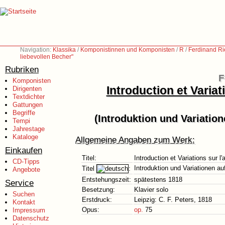
Navigation:
Klassika
/
Komponistinnen und Komponisten
/
R
/
Ferdinand Ri
liebevollen Becher"
Rubriken
F
Komponisten
Introduction et Variat
Dirigenten
Textdichter
Gattungen
Begriffe
(Introduktion und Variatio
Tempi
Jahrestage
Kataloge
Allgemeine Angaben zum Werk:
Einkaufen
Titel:
Introduction et Variations sur l
CD-Tipps
Introduktion und Variationen a
Titel
:
Angebote
Entstehungszeit:
spätestens 1818
Service
Besetzung:
Klavier solo
Suchen
Erstdruck:
Leipzig: C. F. Peters, 1818
Kontakt
Opus:
op.
75
Impressum
Datenschutz