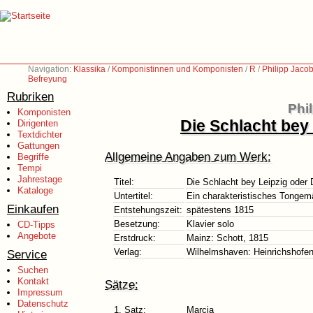
Navigation:
Klassika
/
Komponistinnen und Komponisten
/
R
/
Philipp Jaco
Befreyung
Rubriken
Phi
Komponisten
Die Schlacht bey
Dirigenten
Textdichter
Gattungen
Allgemeine Angaben zum Werk:
Begriffe
Tempi
Jahrestage
Titel:
Die Schlacht bey Leipzig oder
Kataloge
Untertitel:
Ein charakteristisches Tongemä
Einkaufen
Entstehungszeit:
spätestens 1815
Besetzung:
Klavier solo
CD-Tipps
Angebote
Erstdruck:
Mainz: Schott, 1815
Verlag:
Wilhelmshaven: Heinrichshofen
Service
Suchen
Kontakt
Sätze:
Impressum
Datenschutz
1. Satz:
Marcia