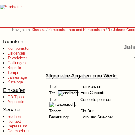
Navigation:
Klassika
/
Komponistinnen und Komponisten
/
R
/
Johann Georg
Rubriken
Joh
Komponisten
Dirigenten
Textdichter
Gattungen
Begriffe
Tempi
Allgemeine Angaben zum Werk:
Jahrestage
Kataloge
Titel:
Hornkonzert
Einkaufen
Horn Concerto
Titel
:
CD-Tipps
Titel
Concerto pour cor
Angebote
:
Service
Tonart:
Dis-Dur
Suchen
Besetzung:
Horn und Streicher
Kontakt
Impressum
Datenschutz