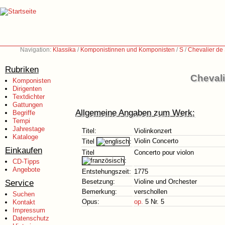
Navigation:
Klassika
/
Komponistinnen und Komponisten
/
S
/
Chevalier de
Rubriken
Chevali
Komponisten
Dirigenten
Textdichter
Gattungen
Allgemeine Angaben zum Werk:
Begriffe
Tempi
Jahrestage
Titel:
Violinkonzert
Kataloge
Violin Concerto
Titel
:
Einkaufen
Titel
Concerto pour violon
:
CD-Tipps
Angebote
Entstehungszeit:
1775
Service
Besetzung:
Violine und Orchester
Bemerkung:
verschollen
Suchen
Opus:
op.
5 Nr. 5
Kontakt
Impressum
Datenschutz