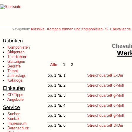
Navigation:
Klassika
/
Komponistinnen und Komponisten
/
S
/
Chevalier de
Rubriken
Chevali
Komponisten
Werk
Dirigenten
Textdichter
Gattungen
Alle
1
2
Begriffe
Tempi
op. 1 Nr. 1
Streichquartett C-Dur
Jahrestage
Kataloge
op. 1 Nr. 2
Streichquartett c-Moll
Einkaufen
CD-Tipps
op. 1 Nr. 3
Streichquartett g-Moll
Angebote
op. 1 Nr. 4
Streichquartett c-Moll
Service
Suchen
op. 1 Nr. 5
Streichquartett g-Moll
Kontakt
Impressum
op. 1 Nr. 6
Streichquartett D-Dur
Datenschutz