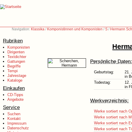
Navigation:
Klassika
/
Komponistinnen und Komponisten
/
S
/
Hermann Sch
Rubriken
Herma
Komponisten
Dirigenten
Textdichter
Persönliche Daten:
Gattungen
Begriffe
Tempi
Geburtstag:
21. 
Jahrestage
in B
Kataloge
Todestag:
12. 
in F
Einkaufen
CD-Tipps
Angebote
Werkverzeichnis:
Service
Werke sortiert nach O
Suchen
Werke sortiert nach M
Kontakt
Werke sortiert nach E
Impressum
Datenschutz
Werke sortiert nach Ti