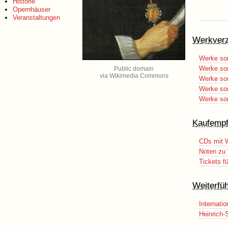
Historie
Opernhäuser
Veranstaltungen
Werkverz
Werke sor
Werke sor
Public domain
via Wikimedia Commons
Werke sor
Werke sor
Werke sort
Kaufempf
CDs mit 
Noten zu 
Tickets f
Weiterfü
Internati
Heinrich-