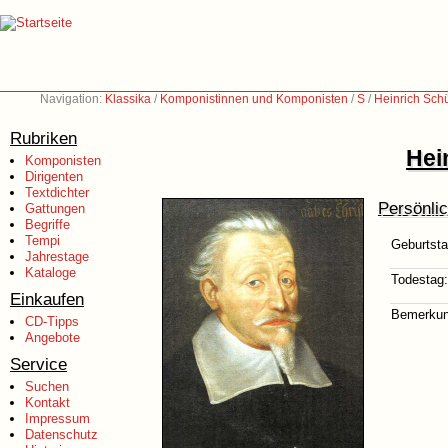
Navigation:
Klassika
/
Komponistinnen und Komponisten
/
S
/
Heinrich Sch
Rubriken
Hei
Komponisten
Dirigenten
Textdichter
Persönli
Gattungen
Begriffe
Tempi
Geburtsta
Jahrestage
Kataloge
Todestag:
Einkaufen
Bemerkun
CD-Tipps
Angebote
Service
Suchen
Kontakt
Impressum
Datenschutz