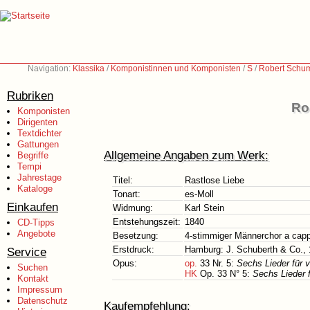
Navigation:
Klassika
/
Komponistinnen und Komponisten
/
S
/
Robert Schu
Rubriken
Ro
Komponisten
Dirigenten
Textdichter
Gattungen
Allgemeine Angaben zum Werk:
Begriffe
Tempi
Jahrestage
Titel:
Rastlose Liebe
Kataloge
Tonart:
es-Moll
Einkaufen
Widmung:
Karl Stein
Entstehungszeit:
1840
CD-Tipps
Angebote
Besetzung:
4-stimmiger Männerchor a capp
Erstdruck:
Hamburg: J. Schuberth & Co.,
Service
Opus:
op.
33 Nr. 5:
Sechs Lieder für 
Suchen
HK
Op. 33 N° 5:
Sechs Lieder 
Kontakt
Impressum
Datenschutz
Kaufempfehlung: