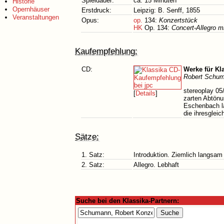
Spieldauer:
ca. 15 Minuten
Historie
Opernhäuser
Erstdruck:
Leipzig: B. Senff, 1855
Veranstaltungen
Opus:
op.
134:
Konzertstück
HK
Op. 134:
Concert-Allegro mi
Kaufempfehlung:
CD:
Werke für Kl
Robert Schum
stereoplay 05
[
Details
]
zarten Abtönu
Eschenbach lä
die ihresgleic
Sätze:
1. Satz:
Introduktion. Ziemlich langsam
2. Satz:
Allegro. Lebhaft
Suche bei den Klassika-Partnern: