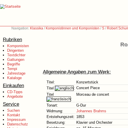
Navigation:
Klassika
/
Komponistinnen und Komponisten
/
S
/
Robert Schu
Rubriken
Ro
Komponisten
Dirigenten
Textdichter
Gattungen
Begriffe
Tempi
Allgemeine Angaben zum Werk:
Jahrestage
Kataloge
Titel:
Konzertstück
Einkaufen
Concert Piece
Titel
:
CD-Tipps
Titel
Morceau de concert
Angebote
:
Service
Tonart:
G-Dur
Suchen
Widmung:
Johannes Brahms
Kontakt
Entstehungszeit:
1853
Impressum
Besetzung:
Klavier und Orchester
Datenschutz