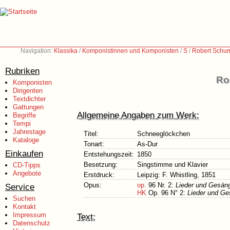
Navigation:
Klassika
/
Komponistinnen und Komponisten
/
S
/
Robert Schu
Rubriken
Ro
Komponisten
Dirigenten
Textdichter
Gattungen
Allgemeine Angaben zum Werk:
Begriffe
Tempi
Jahrestage
Titel:
Schneeglöckchen
Kataloge
Tonart:
As-Dur
Einkaufen
Entstehungszeit:
1850
Besetzung:
Singstimme und Klavier
CD-Tipps
Angebote
Erstdruck:
Leipzig: F. Whistling, 1851
Opus:
op.
96 Nr. 2:
Lieder und Gesäng
Service
HK
Op. 96 N° 2:
Lieder und Ge
Suchen
Kontakt
Impressum
Text:
Datenschutz