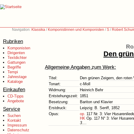
Navigation:
Klassika
/
Komponistinnen und Komponisten
/
S
/
Robert Schu
Rubriken
Ro
Komponisten
Den grün
Dirigenten
Textdichter
Gattungen
Allgemeine Angaben zum Werk:
Begriffe
Tempi
Jahrestage
Titel:
Den grünen Zeigern, den rote
Kataloge
Tonart:
c-Moll
Einkaufen
Widmung:
Heinrich Behr
Entstehungszeit:
1851
CD-Tipps
Angebote
Besetzung:
Bariton und Klavier
Erstdruck:
Leipzig: B. Senff, 1852
Service
Opus:
op.
117 Nr. 3:
Vier Husarenlied
Suchen
HK
Op. 117 N° 3:
Vier Husaren
Kontakt
3....
Impressum
Datenschutz