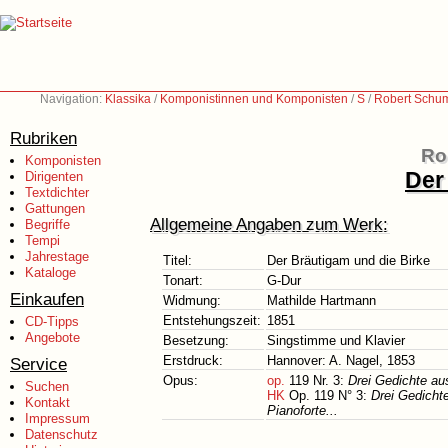
Navigation:
Klassika
/
Komponistinnen und Komponisten
/
S
/
Robert Schu
Rubriken
Ro
Komponisten
Der
Dirigenten
Textdichter
Gattungen
Allgemeine Angaben zum Werk:
Begriffe
Tempi
Jahrestage
Titel:
Der Bräutigam und die Birke
Kataloge
Tonart:
G-Dur
Einkaufen
Widmung:
Mathilde Hartmann
Entstehungszeit:
1851
CD-Tipps
Angebote
Besetzung:
Singstimme und Klavier
Erstdruck:
Hannover: A. Nagel, 1853
Service
Opus:
op.
119 Nr. 3:
Drei Gedichte aus
Suchen
HK
Op. 119 N° 3:
Drei Gedicht
Kontakt
Pianoforte...
Impressum
Datenschutz