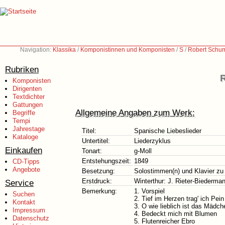
Navigation:
Klassika
/
Komponistinnen und Komponisten
/
S
/
Robert Schu
Rubriken
R
Komponisten
Dirigenten
Textdichter
Gattungen
Allgemeine Angaben zum Werk:
Begriffe
Tempi
Jahrestage
Titel:
Spanische Liebeslieder
Kataloge
Untertitel:
Liederzyklus
Einkaufen
Tonart:
g-Moll
Entstehungszeit:
1849
CD-Tipps
Angebote
Besetzung:
Solostimmen(n) und Klavier zu
Erstdruck:
Winterthur: J. Rieter-Biederma
Service
Bemerkung:
1. Vorspiel
Suchen
2. Tief im Herzen trag' ich Pein
Kontakt
3. O wie lieblich ist das Mädch
Impressum
4. Bedeckt mich mit Blumen
Datenschutz
5. Flutenreicher Ebro