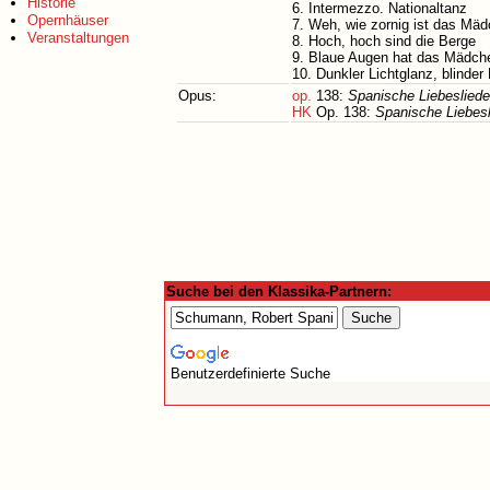
Historie
6. Intermezzo. Nationaltanz
Opernhäuser
7. Weh, wie zornig ist das Mä
Veranstaltungen
8. Hoch, hoch sind die Berge
9. Blaue Augen hat das Mädch
10. Dunkler Lichtglanz, blinder 
Opus:
op.
138:
Spanische Liebesliede
HK
Op. 138:
Spanische Liebes
Suche bei den Klassika-Partnern:
Benutzerdefinierte Suche