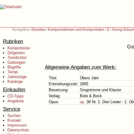
Navigation:
Klassika
/
Komponistinnen und Komponisten
/
S
/
Georg Schum
Rubriken
Ge
Komponisten
Dirigenten
Textdichter
Gattungen
Allgemeine Angaben zum Werk:
Begriffe
Tempi
Jahrestage
Titel:
Übers Jahr
Kataloge
Entstehungszeit:
1905
Einkaufen
Besetzung:
Singstimme und Klavier
Verlag:
Bote & Bock
CD-Tipps
Angebote
Opus:
op.
38 Nr. 1:
Drei Lieder - 1. Ü
Service
Suchen
Kontakt
Impressum
Datenschutz