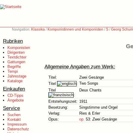
Navigation:
Klassika
/
Komponistinnen und Komponisten
/
S
/
Georg Schum
Rubriken
Ge
Komponisten
Dirigenten
Textdichter
Gattungen
Allgemeine Angaben zum Werk:
Begriffe
Tempi
Jahrestage
Titel:
Zwei Gesänge
Kataloge
Two Songs
Titel
:
Einkaufen
Titel
Deux Chants
:
CD-Tipps
Angebote
Entstehungszeit:
1911
Service
Besetzung:
Singstimme und Orgel
Verlag:
Ries & Erler
Suchen
Opus:
op.
53:
Zwei Gesänge
Kontakt
Impressum
Datenschutz