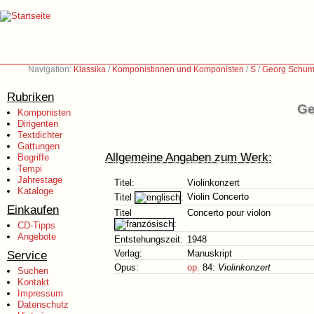
Navigation:
Klassika
/
Komponistinnen und Komponisten
/
S
/
Georg Schum
Rubriken
Ge
Komponisten
Dirigenten
Textdichter
Gattungen
Allgemeine Angaben zum Werk:
Begriffe
Tempi
Jahrestage
Titel:
Violinkonzert
Kataloge
Violin Concerto
Titel
:
Einkaufen
Titel
Concerto pour violon
:
CD-Tipps
Angebote
Entstehungszeit:
1948
Service
Verlag:
Manuskript
Opus:
op.
84:
Violinkonzert
Suchen
Kontakt
Impressum
Datenschutz