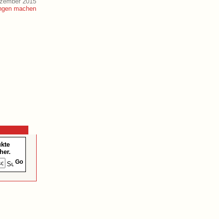
ezember 2015
ukte
her.
Go