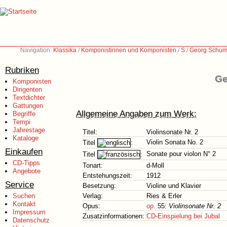
Navigation:
Klassika
/
Komponistinnen und Komponisten
/
S
/
Georg Schum
Rubriken
Ge
Komponisten
Dirigenten
Textdichter
Gattungen
Allgemeine Angaben zum Werk:
Begriffe
Tempi
Jahrestage
Titel:
Violinsonate Nr. 2
Kataloge
Violin Sonata No. 2
Titel
:
Einkaufen
Sonate pour violon N° 2
Titel
:
CD-Tipps
Tonart:
d-Moll
Angebote
Entstehungszeit:
1912
Service
Besetzung:
Violine und Klavier
Suchen
Verlag:
Ries & Erler
Kontakt
Opus:
op.
55:
Violinsonate Nr. 2
Impressum
Zusatzinformationen:
CD-Einspielung bei Jubal
Datenschutz