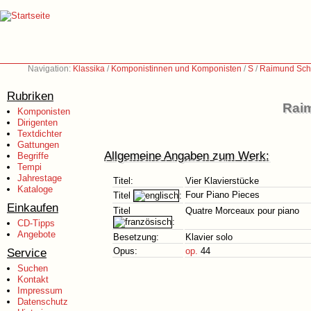
Navigation:
Klassika
/
Komponistinnen und Komponisten
/
S
/
Raimund Sch
Rubriken
Raim
Komponisten
Dirigenten
Textdichter
Gattungen
Allgemeine Angaben zum Werk:
Begriffe
Tempi
Jahrestage
Titel:
Vier Klavierstücke
Kataloge
Four Piano Pieces
Titel
:
Einkaufen
Titel
Quatre Morceaux pour piano
:
CD-Tipps
Angebote
Besetzung:
Klavier solo
Service
Opus:
op.
44
Suchen
Kontakt
Impressum
Datenschutz